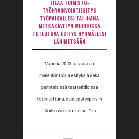
TILAA TOIMISTO-
TYÖHYVINVOINTIESITYS
TYÖPAIKALLESI TAI IHANA
METSÄKÄVELYN MUODOSSA
TOTEUTUVA ESITYS RYHMÄLLESI
LÄHIMETSÄÄN
Vuonna 2023 tulossa on
mielenkiintoisia esityksiä sekä
perinteisissä teatteritiloissa
toteutettuna, että epätyypillisiin
tiloihin valmistettuina. Tila