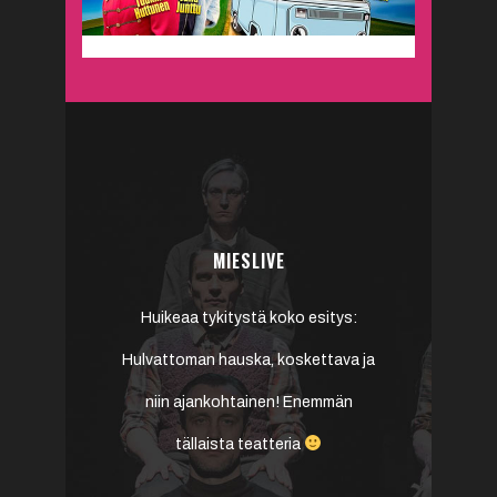
Tilaa uutiskirje!
SIEN ILTA
MIESLIVE
TOI
TYÖHYVINV
rin ja Teatteri
Huikeaa tykitystä koko esitys:
Suosittelen työ
suhdesoppa on
Hulvattoman hauska, koskettava ja
lämpimästi ka
kulämmittely
niin ajankohtainen! Enemmän
työyhteisöil
n – Kahdeksan
tällaista teatteria
mahdollisuuden
hmä on siirtänyt