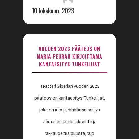
10 lokakuun, 2023
VUODEN 2023 PÄÄTEOS ON
MARIA PEURAN KIRJOITTAMA
KANTAESITYS TUNKEILIJAT
Teatteri Siperian vuoden 2023
pääteos on kantaesitys Tunkeilijat,
joka on rujo ja rehellinen esitys
vierauden kokemuksesta ja
rakkaudenkaipuusta, rajo