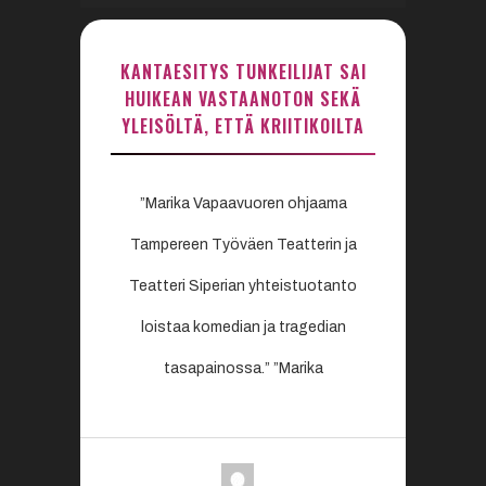
KANTAESITYS TUNKEILIJAT SAI
HUIKEAN VASTAANOTON SEKÄ
YLEISÖLTÄ, ETTÄ KRIITIKOILTA
”Marika Vapaavuoren ohjaama
Tampereen Työväen Teatterin ja
Teatteri Siperian yhteistuotanto
loistaa komedian ja tragedian
tasapainossa.” ”Marika