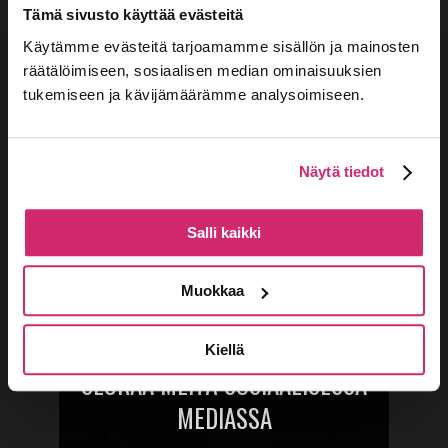
Tämä sivusto käyttää evästeitä
Ei tulevia tapahtumia
Käytämme evästeitä tarjoamamme sisällön ja mainosten
tapahtumat.
räätälöimiseen, sosiaalisen median ominaisuuksien
tukemiseen ja kävijämäärämme analysoimiseen.
Näytä tiedot
Salli kaikki
PYSY AJANTASALLA
Muokkaa
Kiellä
SEURAA MEITÄ SOSIAALISESSA
MEDIASSA