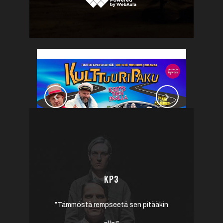
SIEN ILTA
KP3
rin ja Teatteri
”Tämmöstä rempseetä sen pitääkin
”Paljon puhu