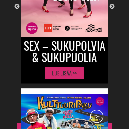
Nex
SEX – SUKUPOLVIA
PU
& SUKUPUOLIA
KU
LUE LISÄÄ >>