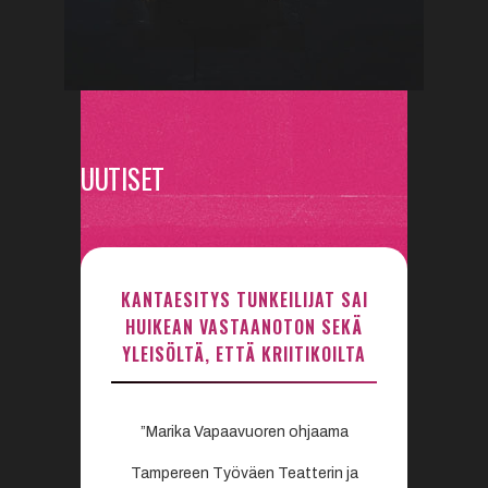
UUTISET
KANTAESITYS TUNKEILIJAT SAI
HUIKEAN VASTAANOTON SEKÄ
YLEISÖLTÄ, ETTÄ KRIITIKOILTA
”Marika Vapaavuoren ohjaama
Tampereen Työväen Teatterin ja