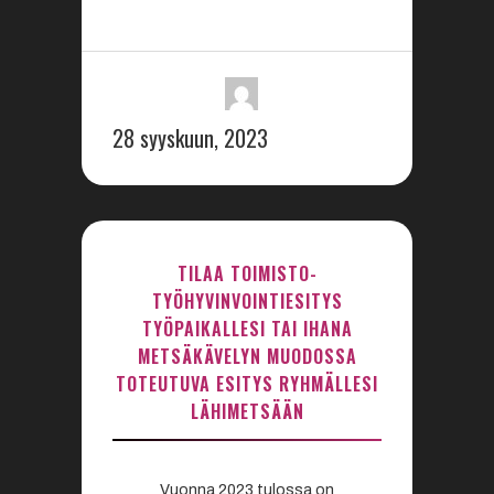
28 syyskuun, 2023
TILAA TOIMISTO-
TYÖHYVINVOINTIESITYS
TYÖPAIKALLESI TAI IHANA
METSÄKÄVELYN MUODOSSA
TOTEUTUVA ESITYS RYHMÄLLESI
LÄHIMETSÄÄN
Vuonna 2023 tulossa on