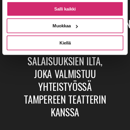
SIIRTYVÄT
Salli kaikki
TILAUSNÄYTÖSOHJELMISTOO
Muokkaa
Kiellä
SYYSKAUDEN AVAA
SALAISUUKSIEN ILTA,
JOKA VALMISTUU
YHTEISTYÖSSÄ
TAMPEREEN TEATTERIN
KANSSA