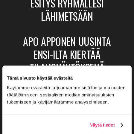
ESITYS RYHMÄLLESI
LÄHIMETSÄÄN
APO APPONEN UUSINTA
ENSI-ILTA KIERTÄÄ
TILAUSNÄYTÖKSENÄ
Tämä sivusto käyttää evästeitä
Käytämme evästeitä tarjoamamme sisällön ja mainosten
KIITOS MIESLIVEN
räätälöimiseen, sosiaalisen median ominaisuuksien
KATSOJILLE! MIESLIVE
tukemiseen ja kävijämäärämme analysoimiseen.
JA DRAAMALLINEN
Näytä tiedot
KÄVELYKIERROS