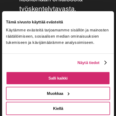
työskentelytavasta.
Tämä sivusto käyttää evästeitä
Tämä opas on kirjoitettu
Käytämme evästeitä tarjoamamme sisällön ja mainosten
taide- ja teatterikentän
räätälöimiseen, sosiaalisen median ominaisuuksien
tukemiseen ja kävijämäärämme analysoimiseen.
ammattilaistahoja varten:
Opas on tehty avaamaan
Näytä tiedot
käytäntöjä ja
kulurakenteita sekä
Salli kaikki
vastamaan kysymyksiin,
Muokkaa
joita olemme kohdanneet
toimiessamme yhdessä
Kiellä
toisten