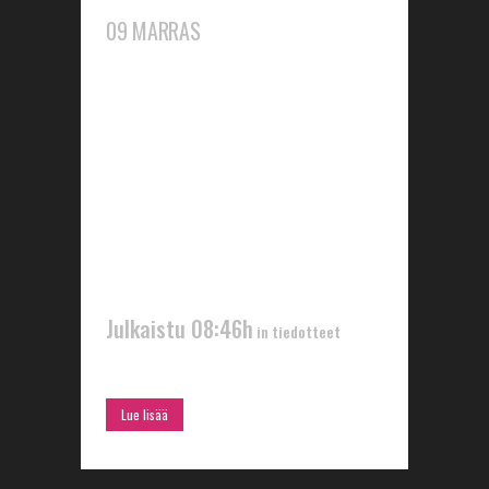
TTT JA
09 MARRAS
TEATTERI SIPERIA
JÄRJESTÄVÄT
YHDESSÄ SUOMEN
ENSIMMÄISEN
RAJATTOMAN
TEATTERINÄYTÄNNÖN
Julkaistu 08:46h
in
tiedotteet
Lue lisää