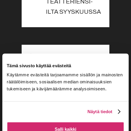
TEATTERIENSI-
ILTA SYYSKUUSSA
Vesta-Linnea ja
Tämä sivusto käyttää evästeitä
aavelapsen arvoitus
Käytämme evästeitä tarjoamamme sisällön ja mainosten
sai Suomen
räätälöimiseen, sosiaalisen median ominaisuuksien
merkittävimmän
tukemiseen ja kävijämäärämme analysoimiseen.
lastenteatteripalkinnon
Näytä tiedot
Salli kaikki