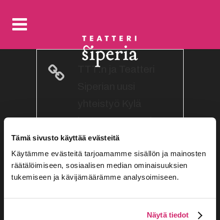
TTT:n ja Teatteri
Siperian uusi
yhteistyö Kylä
kertoo maaseudusta
ja yhtenäiskulttuurin
Tämä sivusto käyttää evästeitä
Käytämme evästeitä tarjoamamme sisällön ja mainosten
murenemisesta
räätälöimiseen, sosiaalisen median ominaisuuksien
tukemiseen ja kävijämäärämme analysoimiseen.
Näytä tiedot