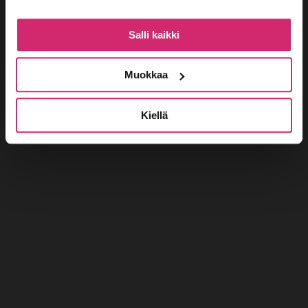
Salli kaikki
Muokkaa
Kiellä