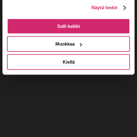
NAVIGATION
Edellinen päivä
Seuraava päivä
Näytä tiedot
Tilaa kalenteriin
Salli kaikki
Muokkaa
Kiellä