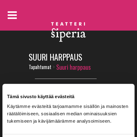
SUURI HARPPAUS
Suuri harppaus
Tapahtumat
TAPAHTUMAT
Ei tapahtumat ajastettu
FOR
2.9.2024. Katso
seuraavat
Notice
Tämä sivusto käyttää evästeitä
tulevat tapahtumat
.
2.9.2024
Käytämme evästeitä tarjoamamme sisällön ja mainosten
räätälöimiseen, sosiaalisen median ominaisuuksien
NÄKYMÄT
TAPAHTUMA
02.09.2024
Päivä
tukemiseen ja kävijämäärämme analysoimiseen.
VIEWS
Valitse
NAVIGOINTI
päivä.