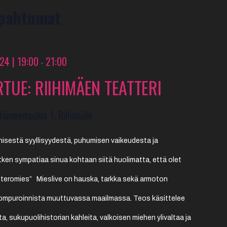
apahtumat
024 | 19:00
21:00
-
RTUE: RIIHIMÄEN TEATTERI
Hämeenaukio 1, Riihimäki
hisestä syyllisyydestä, puhumisen vaikeudesta ja
ken sympatiaa sinua kohtaan siitä huolimatta, että olet
eteromies” Mieslive on hauska, tarkka sekä armoton
kompuroinnista muuttuvassa maailmassa. Teos käsittelee
a, sukupuolihistorian kahleita, valkoisen miehen ylivaltaa ja