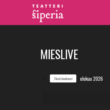
MIESLIVE
elokuu 2026
Tämä kuukausi
Valitse
päivä.