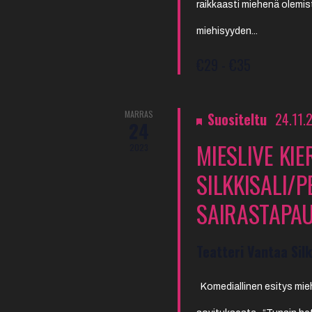
raikkaasti miehenä olemist
miehisyyden...
€29 - €35
MARRAS
Suositeltu
24.11.
24
MIESLIVE KI
2023
SILKKISALI/
SAIRASTAPA
Teatteri Vantaa Silk
Komediallinen esitys mie