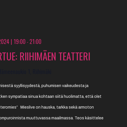
2024 | 19:00
21:00
-
RTUE: RIIHIMÄEN TEATTERI
Hämeenaukio 1, Riihimäki
hisestä syyllisyydestä, puhumisen vaikeudesta ja
ken sympatiaa sinua kohtaan siitä huolimatta, että olet
eteromies” Mieslive on hauska, tarkka sekä armoton
kompuroinnista muuttuvassa maailmassa. Teos käsittelee