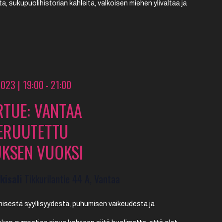
a, sukupuolihistorian kahleita, valkoisen miehen ylivaltaa ja
2023 | 19:00
21:00
-
ERTUE: VANTAA
PERUUTETTU
UKSEN VUOKSI
kisali
Tikkurilantie 44 A, Vantaa
hisestä syyllisyydestä, puhumisen vaikeudesta ja