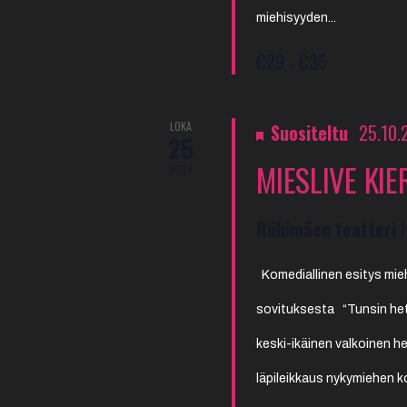
miehisyyden...
€29 - €35
LOKA
Suositeltu
25.10.
25
MIESLIVE KIE
2024
Riihimäen teatteri
Komediallinen esitys mie
sovituksesta “Tunsin het
keski-ikäinen valkoinen h
läpileikkaus nykymiehen 