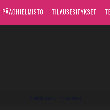
PÄÄOHJELMISTO
TILAUSESITYKSET
T
Ei tulevia tapahtumia tapahtumat.