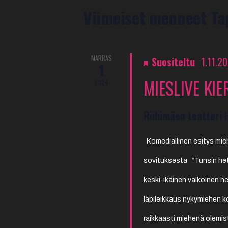
KALENTERI
Viimeiset menneet T
/
TAPAHTUMAT
MARRAS
Suositeltu
1.11.2
1
MIESLIVE KIE
2024
Riihimäen teatteri
Komediallinen esitys mie
sovituksesta “Tunsin het
keski-ikäinen valkoinen h
läpileikkaus nykymiehen 
raikkaasti miehenä olemist