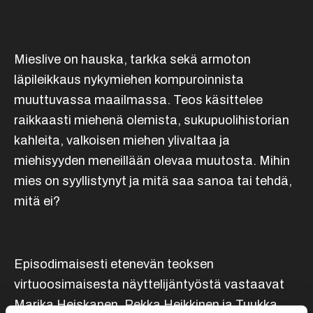
Mieslive on hauska, tarkka sekä armoton
läpileikkaus nykymiehen kompuroinnista
muuttuvassa maailmassa. Teos käsittelee
raikkaasti miehenä olemista, sukupuolihistorian
kahleita, valkoisen miehen ylivaltaa ja
miehisyyden meneillään olevaa muutosta. Mihin
mies on syyllistynyt ja mitä saa sanoa tai tehdä,
mitä ei?
Episodimaisesti etenevän teoksen
virtuoosimaisesta näyttelijäntyöstä vastaavat
Marika Heiskanen, Pekka Heikkinen ja Tuukka