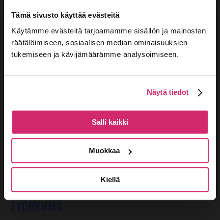
Huttunen. Kanta-esityksen käsikirjoitus on
Tämä sivusto käyttää evästeitä
työryhmän. Ohjaus Anna-Elina Lyytikäinen.
Käytämme evästeitä tarjoamamme sisällön ja mainosten
LUE LISÄÄ OHJELMISTOSIVUILLA >
räätälöimiseen, sosiaalisen median ominaisuuksien
tukemiseen ja kävijämäärämme analysoimiseen.
Näytä tiedot
Ensi-ilta: 15.3.2022
Salli kaikki
Esitykset: 19.3.-7.5.2022
Muokkaa
Liput: 28 / 15 €
Kiellä
TYÖRYHMÄ