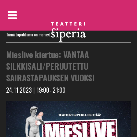
« Kaikki Tapahtumat
Tämä tapahtuma on mennyt.
Mieslive kiertue: VANTAA
SILKKISALI/PERUUTETTU
SAIRASTAPAUKSEN VUOKSI
24.11.2023 | 19:00
21:00
-