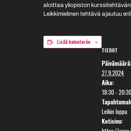
aloittaa yliopiston kurssitehtävä
Leikkimielinen tehtävä ajautuu eril
Lisää kalenteriin
TIEDOT
Päivämäärä
27.9.2024
Aika:
18:30 - 20:3
Tapahtumal
Leikin loppu
Kotisivu:
https://www.