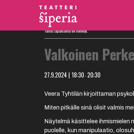
« Kaikki Tapahtumat
Tämä tapahtuma on mennyt.
Valkoinen Perke
27.9.2024 | 18:30
20:30
-
Veera Tyhtilän kirjoittaman psyk
Miten pitkälle sinä olisit valmis
Näytelmä käsittelee ihmismielen nu
puolelle, kun manipulaatio, olosu