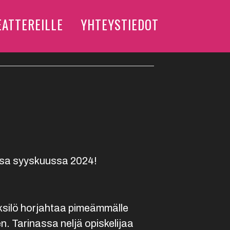
EATTEREILLE
YHTEYSTIEDOT
issa syyskuussa 2024!
yksilö horjahtaa pimeämmälle
n. Tarinassa neljä opiskelijaa