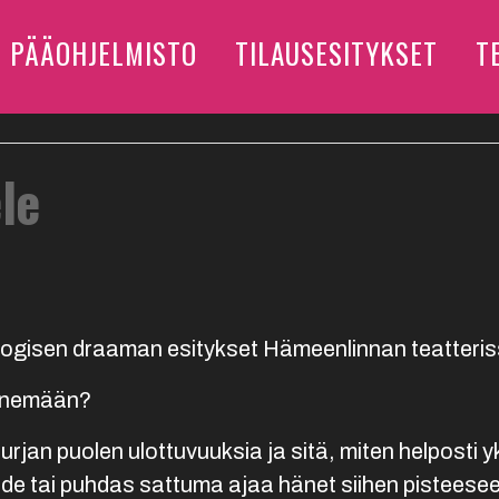
PÄÄOHJELMISTO
TILAUSESITYKSET
T
le
ologisen draaman esitykset Hämeenlinnan teatter
 menemään?
rjan puolen ulottuvuuksia ja sitä, miten helposti 
hde tai puhdas sattuma ajaa hänet siihen pisteesee