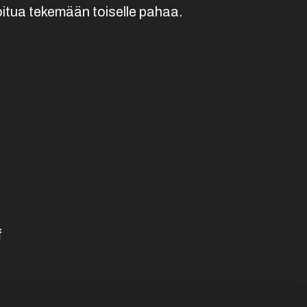
oitua tekemään toiselle pahaa.
f