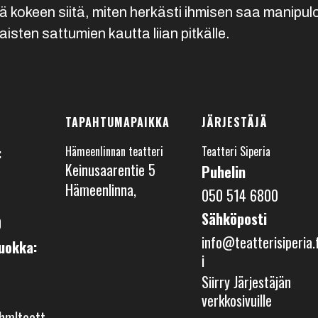
nä kokeen siitä, miten herkästi ihmisen saa manipul
aisten sattumien kautta liian pitkälle.
TAPAHTUMAPAIKKA
JÄRJESTÄJÄ
:
Hämeenlinnan teatteri
Teatteri Siperia
Keinusaarentie 5
Puhelin
Hämeenlinna
,
050 514 6800
Sähköposti
0
info@teatterisiperia.
uokka:
i
Siirry Järjestäjän
verkkosivuille
hmlteatt