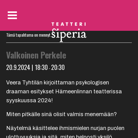
« Kaikki Tapahtumat
Tämä tapahtuma on mennyt.
Valkoinen Perkele
20.9.2024 | 18:30
20:30
-
Veera Tyhtilän kirjoittaman psykologisen
draaman esitykset Hämeenlinnan teatterissa
syyskuussa 2024!
Miten pitkälle sinä olisit valmis menemään?
Näytelmä käsittelee ihmismielen nurjan puolen
ulottuvuuksia ja sitä, miten helposti yksilö