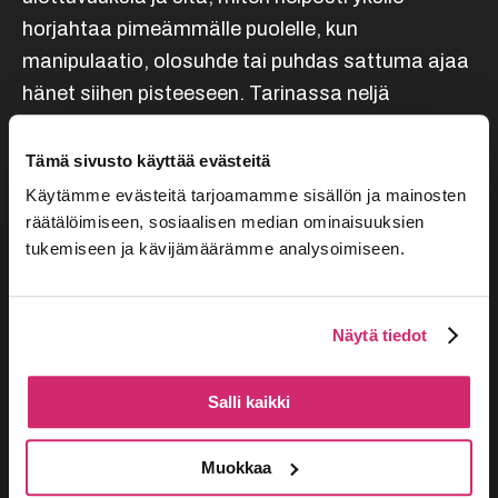
horjahtaa pimeämmälle puolelle, kun
manipulaatio, olosuhde tai puhdas sattuma ajaa
hänet siihen pisteeseen. Tarinassa neljä
opiskelijaa aloittaa yliopiston kurssitehtävänä
kokeen siitä, miten herkästi ihmisen saa
Tämä sivusto käyttää evästeitä
manipuloitua tekemään toiselle pahaa.
Käytämme evästeitä tarjoamamme sisällön ja mainosten
Leikkimielinen tehtävä ajautuu erilaisten
räätälöimiseen, sosiaalisen median ominaisuuksien
tukemiseen ja kävijämäärämme analysoimiseen.
sattumien kautta liian pitkälle.
Näytä tiedot
Lisää kalenteriin
Salli kaikki
Muokkaa