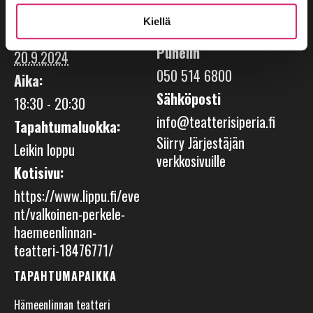
TIEDOT
JÄRJESTÄJÄ
Kiellä
Päivämäärä:
Teatteri Siperia
Puhelin
20.9.2024
050 514 6800
Aika:
Sähköposti
18:30 - 20:30
info@teatterisiperia.fi
Tapahtumaluokka:
Siirry Järjestäjän
Leikin loppu
verkkosivuille
Kotisivu:
https://www.lippu.fi/eve
nt/valkoinen-perkele-
haemeenlinnan-
teatteri-18476771/
TAPAHTUMAPAIKKA
Hämeenlinnan teatteri