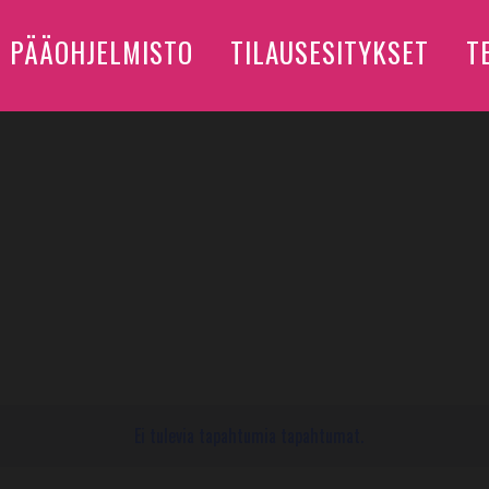
PÄÄOHJELMISTO
TILAUSESITYKSET
T
Ei tulevia tapahtumia tapahtumat.