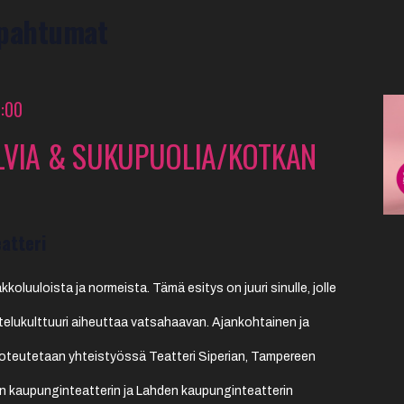
apahtumat
5:00
LVIA & SUKUPUOLIA/KOTKAN
atteri
koluuloista ja normeista. Tämä esitys on juuri sinulle, jolle
telukulttuuri aiheuttaa vatsahaavan. Ajankohtainen ja
toteutetaan yhteistyössä Teatteri Siperian, Tampereen
n kaupunginteatterin ja Lahden kaupunginteatterin