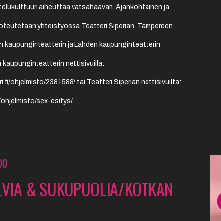
telukulttuuri aiheuttaa vatsahaavan. Ajankohtainen ja
toteutetaan yhteistyössä Teatteri Siperian, Tampereen
n kaupunginteatterin ja Lahden kaupunginteatterin
 kaupunginteatterin nettisivuilla:
.fi/ohjelmisto/2381588/ tai Teatteri Siperian nettisivuilta:
et/ohjelmisto/sex-esitys/
00
LVIA & SUKUPUOLIA/KOTKAN