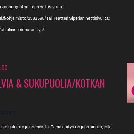
 kaupunginteatterin nettisivuilla:
.fi/ohjelmisto/2381588/ tai Teatteri Siperian nettisivuilta:
et/ohjelmisto/sex-esitys/
:00
LVIA & SUKUPUOLIA/KOTKAN
atteri
koluuloista ja normeista. Tämä esitys on juuri sinulle, jolle