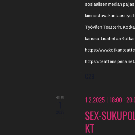
sosiaalisen median paljas
kiinnostava kantaesitys 
Työväen Teatterin, Kotka
kanssa. Lisätietoa Kotkan
https://www.kotkanteatteri
https://teatterisiperia.n
€29
HELMI
1.2.2025 | 18:00
20:
-
1
SEX-SUKUPO
2025
KT