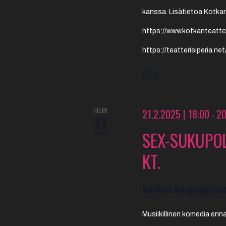
kanssa. Lisätietoa Kotkan
https://www.kotkanteatteri
https://teatterisiperia.n
€29
HELMI
21.2.2025 | 18:00
20
-
21
SEX-SUKUPO
2025
KT.
Kotkan kaupunginte
Musiikillinen komedia ennak