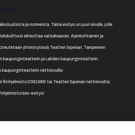
atteri
koluuloista ja normeista. Tämä esitys on juuri sinulle, jolle
telukulttuuri aiheuttaa vatsahaavan. Ajankohtainen ja
toteutetaan yhteistyössä Teatteri Siperian, Tampereen
n kaupunginteatterin ja Lahden kaupunginteatterin
 kaupunginteatterin nettisivuilla:
.fi/ohjelmisto/2381588/ tai Teatteri Siperian nettisivuilta:
et/ohjelmisto/sex-esitys/