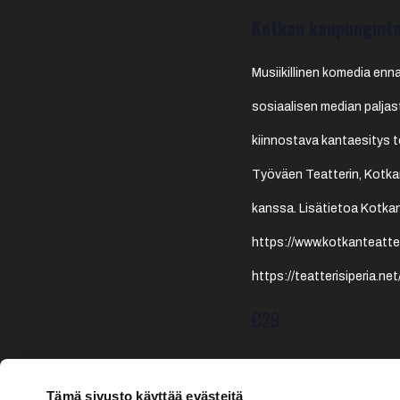
Kotkan kaupunginte
Musiikillinen komedia ennak
sosiaalisen median paljas
kiinnostava kantaesitys 
Työväen Teatterin, Kotka
kanssa. Lisätietoa Kotkan
https://www.kotkanteatteri
https://teatterisiperia.n
€29
Tämä sivusto käyttää evästeitä