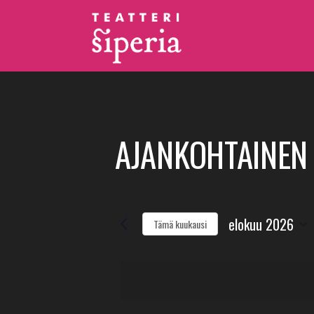
AJANKOHTAINEN
elokuu 2026
Tämä kuukausi
Valitse
päivä.