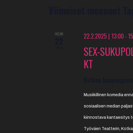
KALENTERI
Viimeiset menneet T
/
TAPAHTUMAT
HELMI
22.2.2025 | 13:00
1
-
22
SEX-SUKUPO
2025
KT
Kotkan kaupunginte
Musiikillinen komedia ennak
sosiaalisen median paljas
kiinnostava kantaesitys 
Työväen Teatterin, Kotka