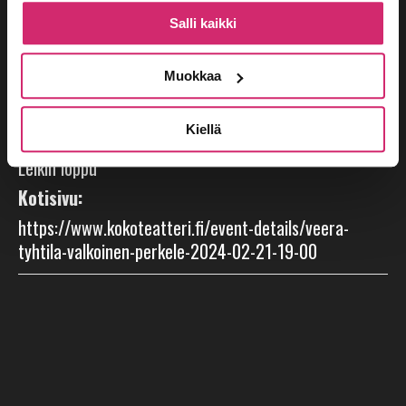
Päivämäärä:
Salli kaikki
28.2.2024
Aika:
Muokkaa
19:00 - 21:30
Kiellä
Tapahtumaluokka:
Leikin loppu
Kotisivu:
https://www.kokoteatteri.fi/event-details/veera-
tyhtila-valkoinen-perkele-2024-02-21-19-00