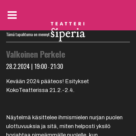
« Kaikki Tapahtumat
Tämä tapahtuma on mennyt.
Valkoinen Perkele
28.2.2024 | 19:00
21:30
-
Kevään 2024 pääteos! Esitykset
KokoTeatterissa 21.2.-2.4.
Näytelmä käsittelee ihmismielen nurjan puolen
ulottuvuuksia ja sitä, miten helposti yksilö
horjahtaa pimeämmälle puolelle, kun