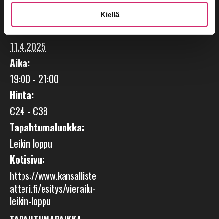
TIEDOT
JÄRJESTÄJÄ
Kiellä
Päivämäärä:
Kansallisteatteri
11.4.2025
Aika:
19:00 - 21:00
Hinta:
€24 - €38
Tapahtumaluokka:
Leikin loppu
Kotisivu:
https://www.kansalliste
atteri.fi/esitys/vierailu-
leikin-loppu