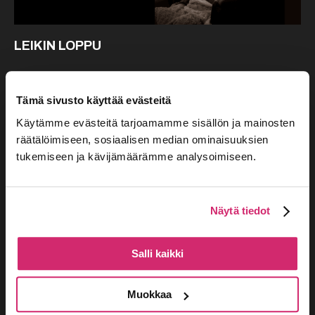
LEIKIN LOPPU
Samuel Beckettin klassikkonäytelmä on Teatteri
Siperian 20-vuotis juhlavuoden ohjelmiston
Tämä sivusto käyttää evästeitä
kevään ensi-ilta. Esitykset ajalla 8.4.-26.4.2025
Käytämme evästeitä tarjoamamme sisällön ja mainosten
Kansallisteatterin Maalaamosalissa.
räätälöimiseen, sosiaalisen median ominaisuuksien
tukemiseen ja kävijämäärämme analysoimiseen.
Lisätietoa Kansallisteatterin sivuilla
Näytä tiedot
Lisää kalenteriin
Salli kaikki
Muokkaa