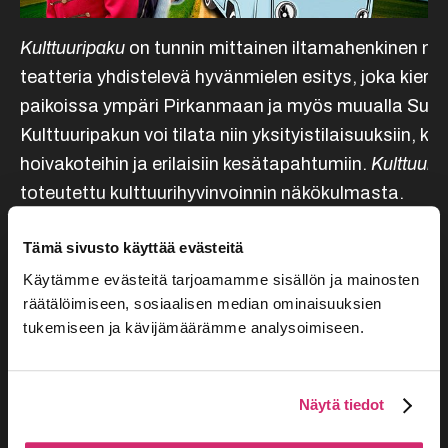
Kulttuuripaku
on tunnin mittainen iltamahenkinen mus
teatteria yhdistelevä hyvänmielen esitys, joka kiertä
paikoissa ympäri Pirkanmaan ja myös muualla Suo
Kulttuuripakun voi tilata niin yksityistilaisuuksiin, kui
hoivakoteihin ja erilaisiin kesätapahtumiin.
Kulttuuri
toteutettu kulttuurihyvinvoinnin näkökulmasta.
Teatteri Siperian Kulttuuripakun esityskiertue Pirkanmaalla, e
Tämä sivusto käyttää evästeitä
sekä useissa kesätapahtumissa starttaa 17.4. 2024 Tampereelta
Käytämme evästeitä tarjoamamme sisällön ja mainosten
lähitorilta.
Musiikkia, sketsejä ja draamaa sisältävän kolmen a
räätälöimiseen, sosiaalisen median ominaisuuksien
ja yhden avustajakoiran toteuttama hyväntuulen esitys kiertää
tukemiseen ja kävijämäärämme analysoimiseen.
aina Sulkavan kautta Joensuuhun. Kiertävän esityksen ehtii hyvi
omaan tapahtumaansa niin keväälle, kesälle kuin syksylle.
Näytä tiedot
Pysy kuulolla mm. yleisölle avoimista esityksistä ti