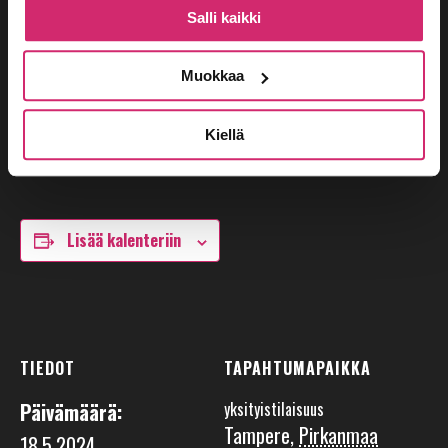
uutiskirje:
Salli kaikki
Tilaa uutiskirje tästä
Muokkaa
Lue lisää Kulttuuripakusta:
Kiellä
https://teatterisiperia.net/ohjelmisto/tilausesitykset
Lisää kalenteriin
TIEDOT
TAPAHTUMAPAIKKA
Päivämäärä:
yksityistilaisuus
Tampere
,
Pirkanmaa
18.5.2024