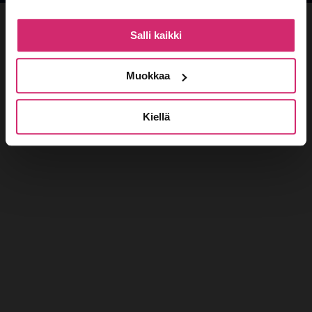
Salli kaikki
Muokkaa
Kiellä