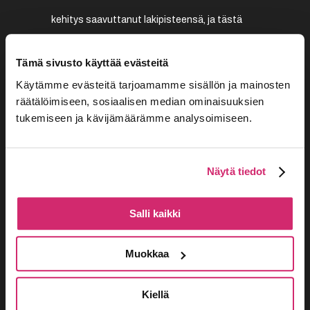
kehitys saavuttanut lakipisteensä, ja tästä
eteenpäin kehitymme ainoastaan koneiden
Tämä sivusto käyttää evästeitä
avulla? Onko ihmisistä tulossa koneita?
Käytämme evästeitä tarjoamamme sisällön ja mainosten
räätälöimiseen, sosiaalisen median ominaisuuksien
Esitys raksuttaa, ujeltaa, kolisee ja klonksuu
tukemiseen ja kävijämäärämme analysoimiseen.
monessa eri aikaulottuvuudessa:
menneisyydessä, nykyisyydessä, tässä
Näytä tiedot
hetkessä sekä tulevaisuudessa. Historia usein
Salli kaikki
toistaa itseään, mutta onko asioille sittenkin
tehtävissä jotain vai kellummeko vain
Muokkaa
Tammerkosken virran vietävänä
Kiellä
pahvilaatikkolautassamme?