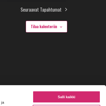
Seuraavat
Tapahtumat
Tilaa kalenteriin
Salli kaikki
 ja