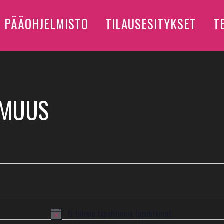
PÄÄOHJELMISTO
TILAUSESITYKSET
T
OMUUS
Ei tulevia tapahtumia tapahtumat.
Notice